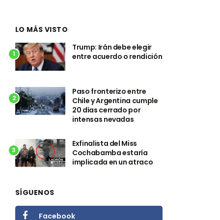
LO MÁS VISTO
Trump: Irán debe elegir
1
entre acuerdo o rendición
Paso fronterizo entre
2
Chile y Argentina cumple
20 días cerrado por
intensas nevadas
Exfinalista del Miss
3
Cochabamba estaría
implicada en un atraco
SÍGUENOS
Facebook