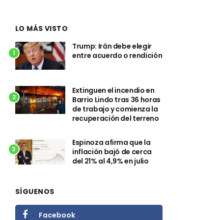
LO MÁS VISTO
Trump: Irán debe elegir
1
entre acuerdo o rendición
Extinguen el incendio en
2
Barrio Lindo tras 36 horas
de trabajo y comienza la
recuperación del terreno
Espinoza afirma que la
3
inflación bajó de cerca
del 21% al 4,9% en julio
SÍGUENOS
Facebook