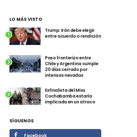
LO MÁS VISTO
Trump: Irán debe elegir
1
entre acuerdo o rendición
Paso fronterizo entre
2
Chile y Argentina cumple
20 días cerrado por
intensas nevadas
Exfinalista del Miss
3
Cochabamba estaría
implicada en un atraco
SÍGUENOS
Facebook