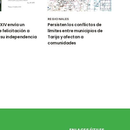
REGIONALES
XIV envía un
Persisten los conflictos de
 felicitación a
límites entre municipios de
r su independencia
Tarija y afectan a
comunidades
ENLACES ÚTILES