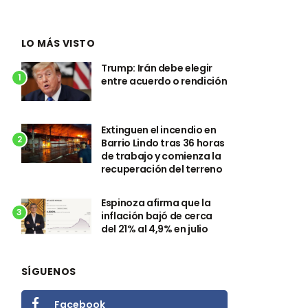
LO MÁS VISTO
Trump: Irán debe elegir
1
entre acuerdo o rendición
Extinguen el incendio en
2
Barrio Lindo tras 36 horas
de trabajo y comienza la
recuperación del terreno
Espinoza afirma que la
3
inflación bajó de cerca
del 21% al 4,9% en julio
SÍGUENOS
Facebook