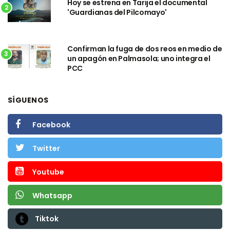
Hoy se estrena en Tarija el documental
2
'Guardianas del Pilcomayo'
Confirman la fuga de dos reos en medio de
3
un apagón en Palmasola; uno integra el
PCC
SÍGUENOS
Facebook
Twitter
Youtube
Whatsapp
Tiktok