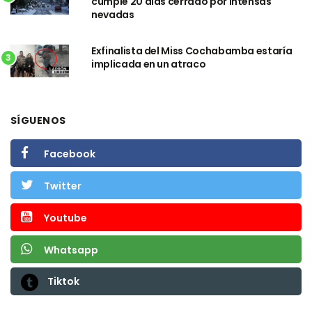
cumple 20 días cerrado por intensas
nevadas
Exfinalista del Miss Cochabamba estaría
3
implicada en un atraco
SÍGUENOS
Facebook
Twitter
Youtube
Whatsapp
Tiktok