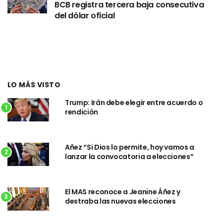
BCB registra tercera baja consecutiva
del dólar oficial
LO MÁS VISTO
Trump: Irán debe elegir entre acuerdo o
1
rendición
Añez “Si Dios lo permite, hoy vamos a
2
lanzar la convocatoria a elecciones”
El MAS reconoce a Jeanine Áñez y
3
destraba las nuevas elecciones