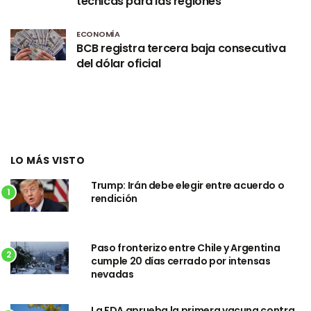
técnicas para las regiones
ECONOMÍA
BCB registra tercera baja consecutiva
del dólar oficial
LO MÁS VISTO
Trump: Irán debe elegir entre acuerdo o
1
rendición
Paso fronterizo entre Chile y Argentina
2
cumple 20 días cerrado por intensas
nevadas
La FDA aprueba la primera vacuna contra