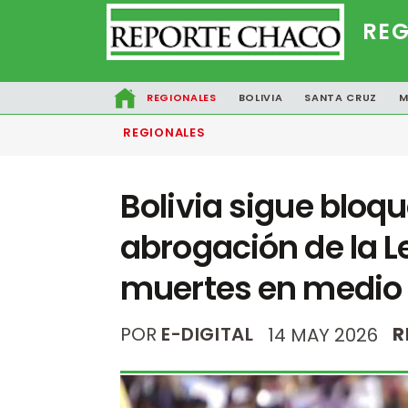
REG
REGIONALES
BOLIVIA
SANTA CRUZ
M
REGIONALES
Bolivia sigue bloq
abrogación de la L
muertes en medio d
POR
E-DIGITAL
R
14 MAY 2026