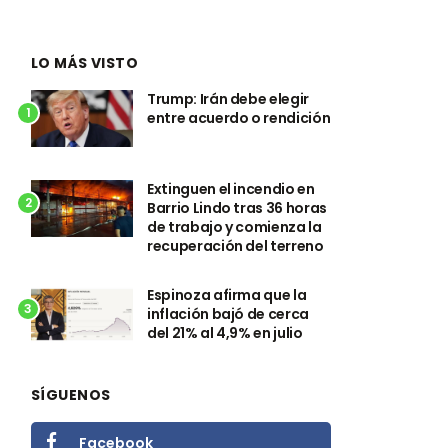
LO MÁS VISTO
Trump: Irán debe elegir
1
entre acuerdo o rendición
Extinguen el incendio en
2
Barrio Lindo tras 36 horas
de trabajo y comienza la
recuperación del terreno
Espinoza afirma que la
3
inflación bajó de cerca
del 21% al 4,9% en julio
SÍGUENOS
Facebook