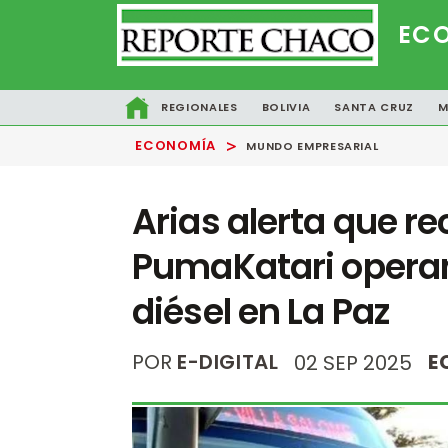
EC
REGIONALES
BOLIVIA
SANTA CRUZ
M
>
ECONOMÍA
MUNDO EMPRESARIAL
Arias alerta que r
PumaKatari operan 
diésel en La Paz
POR
E-DIGITAL
E
02 SEP 2025