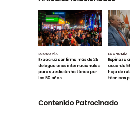
ECONOMÍA
ECONOMÍA
Expocruz confirma más de 25
Espinoza a
delegaciones internacionales
acuerdo 50
para su edición histórica por
hoja de ru
los 50 años
técnicas p
Contenido Patrocinado